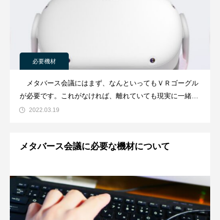
必要機材
メタバース会議にはまず、なんといってもＶＲゴーグル
が必要です。これがなければ、離れていても現実に一緒に
いるような感覚を感じられないため、正直ＺＯＯＭなどの
2022.03.19
オンライン会議室と同じでメタバース会議特有のメリット
がなくなってしまいます。 でも実際に購入しようと思っ
メタバース会議に必要な機材について
て調べてみると、いやーなんとも種類が