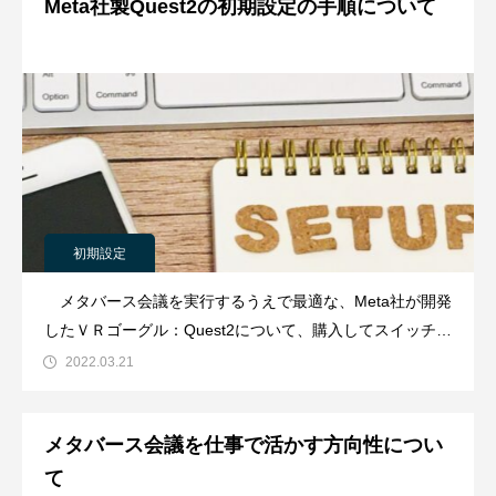
Meta社製Quest2の初期設定の手順について
苦笑。 なので今回は申し訳ない
初期設定
メタバース会議を実行するうえで最適な、Meta社が開発
したＶＲゴーグル：Quest2について、購入してスイッチを
入れてみればその初期設定がとても簡単であることはすぐ
2022.03.21
わかると思います。しかし購入を迷っているヒトにとっ
て、あるいは『こういった機械モノは苦手だから不安だ』
メタバース会議を仕事で活かす方向性につい
というヒトにとっては、どのように
て