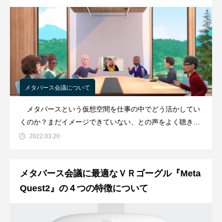
メタバース会議について
メタバースという仮想空間を仕事の中でどう活かしてい
くのか？まだイメージできていない、との声をよく聴きま
す。そりゃ、新しい技術なのでまだ定番の使い方が確立し
2022.03.20
ているとは言えませんよね。そのため、仕事の中でメタバ
ース会議をどんな使い方ができるのか、少しずつ紐解いて
メタバース会議に最適なＶＲゴーグル『Meta
いきたいと思います。 まずはメタ
Quest2』の４つの特徴について