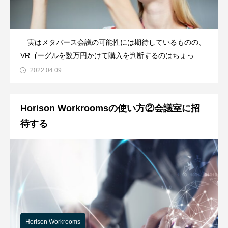
実はメタバース会議の可能性には期待しているものの、
VRゴーグルを数万円かけて購入を判断するのはちょっと
勇気のいる、という気持ちも理解できますよね。そういっ
2022.04.09
た場合は『VRゴーグルをレンタルして試してみる』とい
う選択肢があります。そこで今回は、VRゴーグル＝
Horison Workroomsの使い方②会議室に招
Quest2をレンタルするメリットや、当サイ
待する
Horison Workrooms