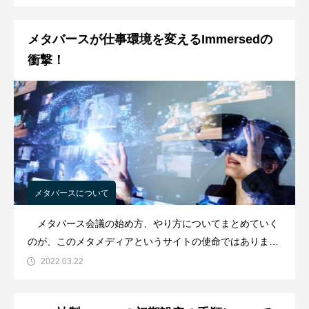
の登録の方法について解説をしていきます。Horison
Workroomsへの登録の手順まずはHorison W
メタバースが仕事環境を変えるImmersedの
衝撃！
メタバースについて
メタバース会議の始め方、やり方についてまとめていく
のが、このメタメディアというサイトの使命ではあります
が、実はImmersedというアプリがありまして、その驚き
2022.03.22
の機能と業務での実用性がものすごいことになっていて、
あまりの衝撃に紹介せざると得なくなってしまいました！