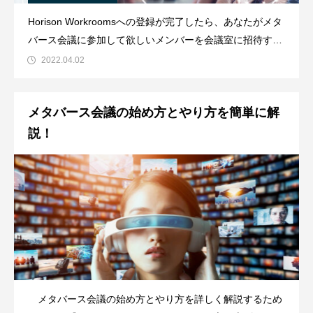
Horison Workroomsへの登録が完了したら、あなたがメタ
バース会議に参加して欲しいメンバーを会議室に招待する
必要があります。まずそのためには説明はないのですが理
2022.04.02
解しておくべき構造などがありますので、それを含めて簡
単に説明しておきたいと思います。Horison Workroomsで
メタバース会議の始め方とやり方を簡単に解
理解し
説！
メタバース会議の始め方とやり方を詳しく解説するため