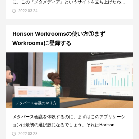
に、この『メタメディア』というサイトを立ち上げたわけ
です。マニュアル的にまとめたページを掲載はしているも
2022.03.24
のの、やはりブログ記事でもおおまかに説明しておかない
わけには、いかないですよね、笑。 と、いうことで今回
Horison Workroomsの使い方①まず
の記事では、メタバース会議の始め方と
Workroomsに登録する
メタバース会議のやり方
メタバース会議を体験するのに、まずはこのアプリケーシ
ョンは最初の選択肢になるでしょう。それはHorison
Workroomsです。まずは最初にこのHorison Workroomsへ
2022.03.23